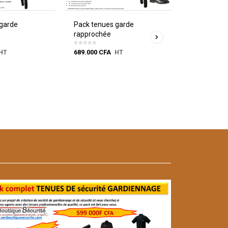
 garde
Pack tenues garde
Pack tenues
rapprochée
incendie
689.000
CFA
225.000
CFA
HT
HT