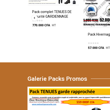
TENUES DE
Pack complet TENUES DE
IENNAGE
sécurité GARDIENNAGE
770.000
CFA
HT
Pack Hivernag
57.000
CFA
H
Galerie Packs Promos