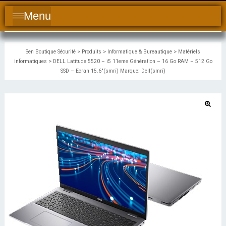
Menu
Sen Boutique Sécurité
>
Produits
>
Informatique & Bureautique
>
Matériels
informatiques
>
DELL Latitude 5520 – i5 11eme Génération – 16 Go RAM – 512 Go
SSD – Ecran 15.6″(smri) Marque: Dell(smri)