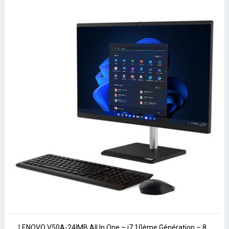
LENOVO V50A-24IMB All In One – i7 10ème Génération – 8